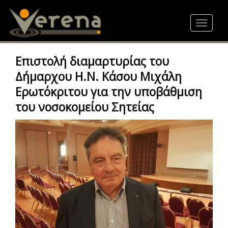
Skip
to
Toggle
main
navigat
content
Επιστολή διαμαρτυρίας του
Δήμαρχου Η.Ν. Κάσου Μιχάλη
Ερωτόκριτου για την υποβάθμιση
του νοσοκομείου Σητείας