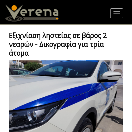
Skip
to
Toggle
main
navigat
content
Εξιχνίαση ληστείας σε βάρος 2
νεαρών - Δικογραφία για τρία
άτομα