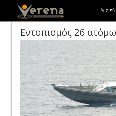
Skip
to
Αρχική
main
content
Εντοπισμός 26 ατόμω