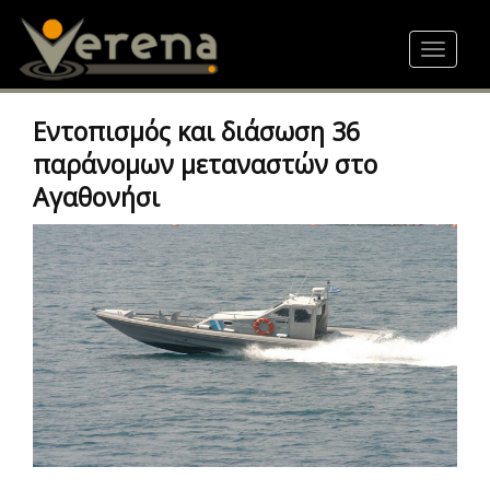
Skip
to
Toggle
main
navigat
content
Εντοπισμός και διάσωση 36
παράνομων μεταναστών στο
Αγαθονήσι