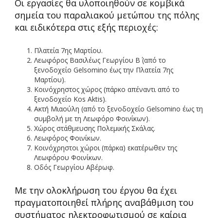
Οι εργασίες θα υλοποιηθούν σε κομβικά
σημεία του παραλιακού μετώπου της πόλης
και ειδικότερα στις εξής περιοχές:
Πλατεία 7ης Μαρτίου.
Λεωφόρος Βασιλέως Γεωργίου Β΄ (από το
ξενοδοχείο Gelsomino έως την Πλατεία 7ης
Μαρτίου).
Κοινόχρηστος χώρος (πάρκο απέναντι από το
ξενοδοχείο Kos Aktis).
Ακτή Μιαούλη (από το ξενοδοχείο Gelsomino έως τη
συμβολή με τη Λεωφόρο Φοινίκων).
Χώρος στάθμευσης Πολεμικής Σκάλας.
Λεωφόρος Φοινίκων.
Κοινόχρηστοι χώροι (πάρκα) εκατέρωθεν της
Λεωφόρου Φοινίκων.
Οδός Γεωργίου Αβέρωφ.
Με την ολοκλήρωση του έργου θα έχει
πραγματοποιηθεί πλήρης αναβάθμιση του
συστήματος ηλεκτροφωτισμού σε καίρια