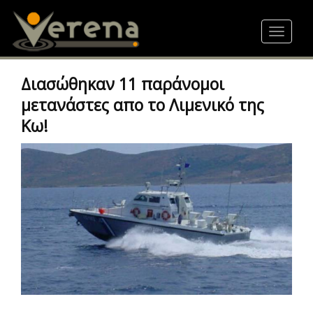
Skip
to
Toggle
main
navigat
content
Διασώθηκαν 11 παράνομοι
μετανάστες απο το Λιμενικό της
Κω!