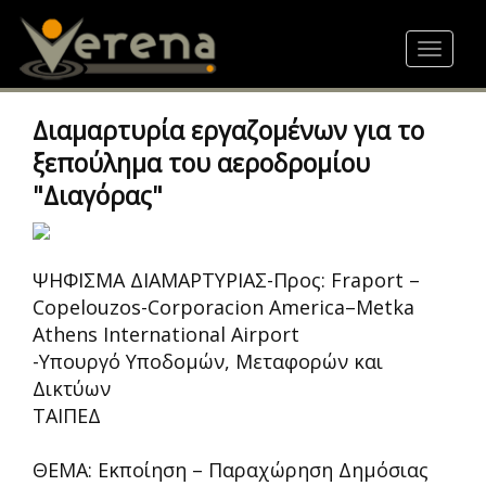
Skip
to
Toggle
main
navigat
content
Διαμαρτυρία εργαζομένων για το
ξεπούλημα του αεροδρομίου
"Διαγόρας"
ΨΗΦΙΣΜΑ ΔΙΑΜΑΡΤΥΡΙΑΣ-Προς: Fraport –
Copelouzos-Corporacion America–Metka
Athens International Airport
-Υπουργό Υποδομών, Μεταφορών και
Δικτύων
ΤΑIΠΕΔ
ΘΕΜΑ: Εκποίηση – Παραχώρηση Δημόσιας