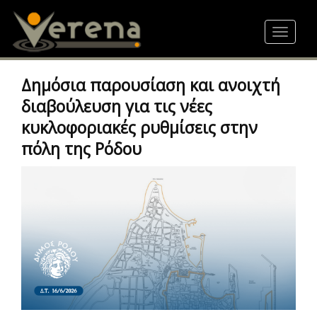
Skip
to
Toggle
main
navigat
content
Δημόσια παρουσίαση και ανοιχτή
διαβούλευση για τις νέες
κυκλοφοριακές ρυθμίσεις στην
πόλη της Ρόδου