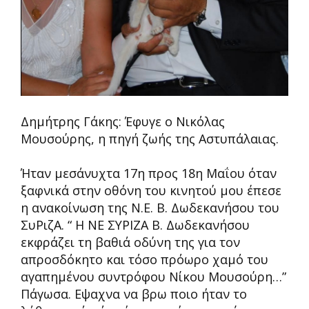
Δημήτρης Γάκης: Έφυγε ο Νικόλας
Μουσούρης, η πηγή ζωής της Αστυπάλαιας.
Ήταν μεσάνυχτα 17η προς 18η Μαΐου όταν
ξαφνικά στην οθόνη του κινητού μου έπεσε
η ανακοίνωση της Ν.Ε. Β. Δωδεκανήσου του
ΣυΡιζΑ. “ Η ΝΕ ΣΥΡΙΖΑ Β. Δωδεκανήσου
εκφράζει τη βαθιά οδύνη της για τον
απροσδόκητο και τόσο πρόωρο χαμό του
αγαπημένου συντρόφου Νίκου Μουσούρη…”
Πάγωσα. Εψαχνα να βρω ποιο ήταν το