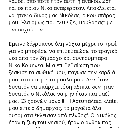
λάθος, από πότε ήταν αυτή η ανακοίνωση
και σε ποιον Νίκο αναφερόταν. Αποκλείεται
να ήταν ο δικός μας Νικόλας, ο κουμπάρος
μου. Έλα όμως που “ΣυΡιζΑ, Παυλάρας” με
ανησυχούσαν.
Έμεινα ξάγρυπνος όλη νύχτα μέχρι το πρωί
για να μπορέσω να επιβεβαιώσω το τραγικό
νέο από τον δήμαρχο και συνκούμπαρο
Νίκο Κομηνέα. Μια επιβεβαίωση που
ξέσκισε τα σωθικά μου, πάγωσε την καρδιά
μου, σταμάτησε το μυαλό μου. Δεν ήταν
δυνατόν να υπάρχει τόση αδικία, δεν ήταν
δυνατόν ο Νικόλας να μην ήταν πια μαζί
μας. 53 χρονών μόνο.!! “Η Αστυπάλαια κλαίει
μου είπε ο δήμαρχος, τα μαγαζιά όλα
αυτόματα έκλεισαν από πένθος”. Ο Νικόλας
ήταν η ζωή του νησιού, ήταν ο άνθρωπος