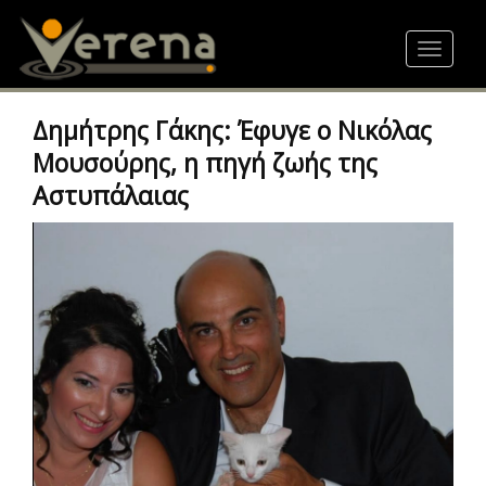
Skip
to
Toggle
main
navigat
content
Δημήτρης Γάκης: Έφυγε ο Νικόλας
Μουσούρης, η πηγή ζωής της
Αστυπάλαιας