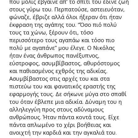
που μόλις έβγαινε απ’ το σπίτι του έδινε ζωή
στους γύρω του. Περπατούσε, αστειευόταν,
φώναζε, έβριζε αλλά όλοι ήξεραν ότι ήταν
έκφραση της αγάπης του. “Όσο πιό πολύ
τους τα χώνω, ξέρουν ότι, τόσο
περισσότερο τους αγαπάω και τόσο πιο
πολύ με αγαπάνε” μου έλεγε. Ο Νικόλας
ήταν ένας άνθρωπος πανέξυπνος,
εύστροφος, ασυμβίβαστος, αθυρόστομος
και παθιασμένος εχθρός της αδικίας.
Ασυμβίβαστος στις αρχές του και στα
πιστεύω του και φανατικός εραστής της
εφαρμογής τους. Δε σήκωνε μύγα στο σπαθί
του όταν έβλεπε μια αδικία. Δύναμη του η
αλληλεγγύη προς στους αδύναμους
ανθρώπους. Ήταν πάντα κοντά τους. Είχε
πάντα απλωμένο το χέρι βοήθειας και
ανοιχτή την καρδιά και την αγκαλιά του.