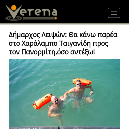
Skip
to
Toggle
main
navigat
content
Δήμαρχος Λειψών: Θα κάνω παρέα
στο Χαράλαμπο Ταιγανίδη προς
τον Πανορμίτη,όσο αντέξω!