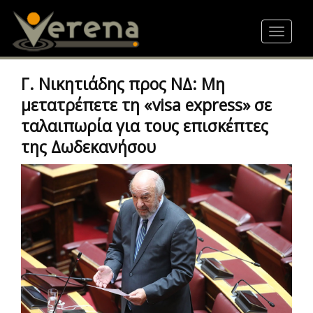
Skip
to
Toggle
main
navigat
content
Γ. Νικητιάδης προς ΝΔ: Μη
μετατρέπετε τη «visa express» σε
ταλαιπωρία για τους επισκέπτες
της Δωδεκανήσου