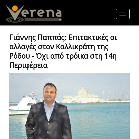
Skip
to
Toggle
main
navigat
content
Γιάννης Παππάς: Επιτακτικές οι
αλλαγές στον Καλλικράτη της
Ρόδου - Όχι από τρόικα στη 14η
Περιφέρεια