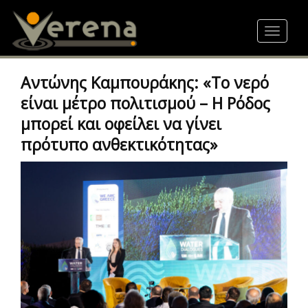
Skip
to
Toggle
main
navigat
content
Αντώνης Καμπουράκης: «Το νερό
είναι μέτρο πολιτισμού – Η Ρόδος
μπορεί και οφείλει να γίνει
πρότυπο ανθεκτικότητας»