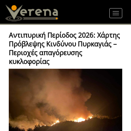
Skip
to
Toggle
main
navigat
content
Αντιπυρική Περίοδος 2026: Χάρτης
Πρόβλεψης Κινδύνου Πυρκαγιάς –
Περιοχές απαγόρευσης
κυκλοφορίας