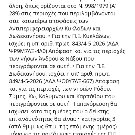
άλση, όπως ορίζονται στο Ν. 998/1979 (Α’
289) στις περιοχές που περιλαμβάνονται
στις κατωτέρω αποφάσεις των
Αντιπεριφερειαρχών Κυκλάδων και
Δωδεκανήσου. • Για την Π.Ε. Κυκλάδων,
ισχύει η υπ’ αριθ. πρωτ. 843/4-5-2026 (ΑΔΑ
ΨΡ9Μ7ΛΞ-4Λ0) Απόφαση και για τις περιοχές
των νήσων Άνδρου & Νάξου που
περιγράφονται σε αυτή. • Για την Π.Ε.
Δωδεκανήσου, ισχύει η υπ’ αριθ. πρωτ.
849/4-5-2026 (ΑΔΑ ΨΟ0Υ7ΛΞ-667) Απόφαση
και για τις περιοχές των νησιών Ρόδου,
Σύμης, Κω, Καλύμνου και Καρπάθου που
περιγράφονται σε αυτή Η απαγόρευση θα
ισχύσει κατά τις ημέρες που ο δείκτης
επικινδυνότητας θα είναι: • κατηγορίας 3
(από 9μ.μ. ως 6π.μ. της επόμενης ημέρας)
μόνο για τις οριζόμενες περιοχές της Π.Ε.