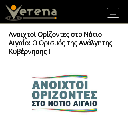
Skip
to
Toggle
main
navigat
content
Ανοιχτοί Ορίζοντες στο Νότιο
Αιγαίο: Ο Ορισμός της Ανάλγητης
Κυβέρνησης !