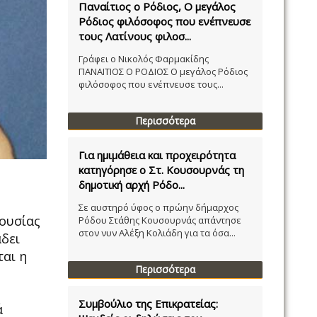
Παναίτιος ο Ρόδιος, Ο μεγάλος
Ρόδιος φιλόσοφος που ενέπνευσε
τους Λατίνους φιλοσ...
Γράφει ο Νικολός Φαρμακίδης
ΠΑΝΑΙΤΙΟΣ Ο ΡΟΔΙΟΣ Ο μεγάλος Ρόδιος
φιλόσοφος που ενέπνευσε τους...
Περισσότερα
Για ημιμάθεια και προχειρότητα
κατηγόρησε ο Στ. Κουσουρνάς τη
δημοτική αρχή Ρόδο...
Σε αυστηρό ύφος ο πρώην δήμαρχος
ρουσίας
Ρόδου Στάθης Κουσουρνάς απάντησε
στον νυν Αλέξη Κολιάδη για τα όσα...
άδει
ται η
Περισσότερα
Συμβούλιο της Επικρατείας:
ά