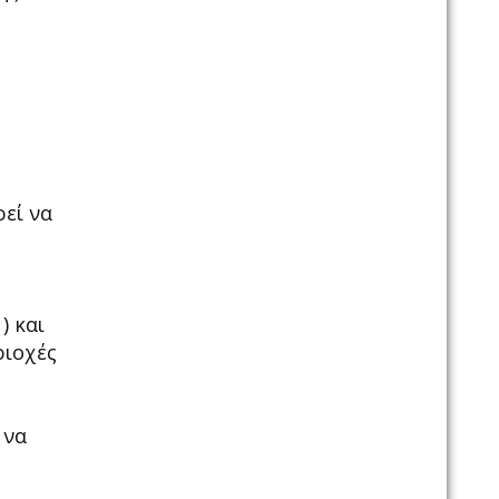
ρεί να
) και
ριοχές
 να