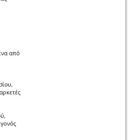
ένα από
σίου,
 αρκετές
ύ,
εγονός