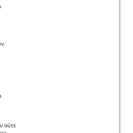
ν
ν.
ι
ν ούτε
ες.