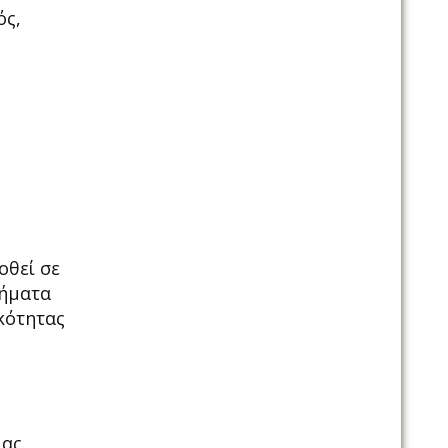
ός,
οθεί σε
τήματα
κότητας
ιας