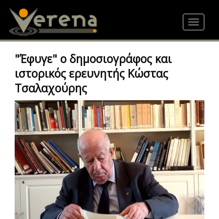
Skip
to
Toggle
main
navigat
content
"Έφυγε" ο δημοσιογράφος και
ιστορικός ερευνητής Κώστας
Τσαλαχούρης