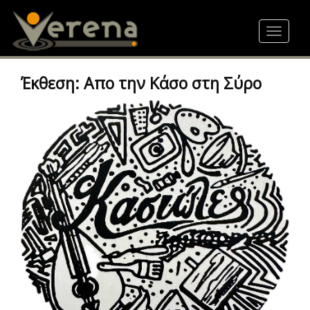
Skip
to
Toggle
main
navigat
content
Έκθεση: Απο την Κάσο στη Σύρο