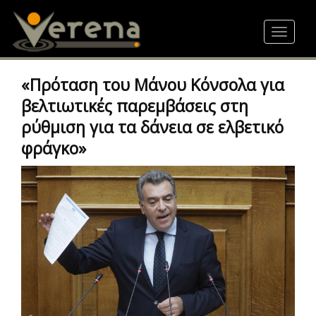
Skip
to
Toggle
main
navigat
content
«Πρόταση του Μάνου Κόνσολα για
βελτιωτικές παρεμβάσεις στη
ρύθμιση για τα δάνεια σε ελβετικό
φράγκο»