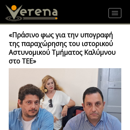
Skip
to
Toggle
main
navigat
content
«Πράσινο φως για την υπογραφή
της παραχώρησης του ιστορικού
Αστυνομικού Τμήματος Καλύμνου
στο ΤΕΕ»