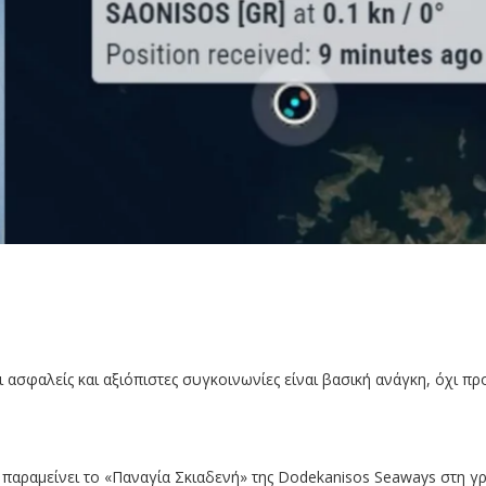
ι ασφαλείς και αξιόπιστες συγκοινωνίες είναι βασική ανάγκη, όχι π
 παραμείνει το «Παναγία Σκιαδενή» της Dodekanisos Seaways στη γ