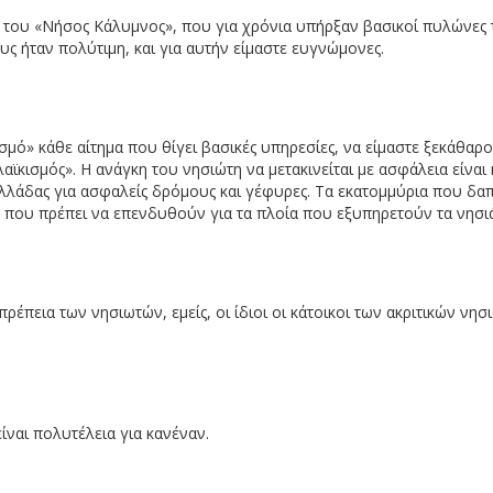
του «Νήσος Κάλυμνος», που για χρόνια υπήρξαν βασικοί πυλώνες
 ήταν πολύτιμη, και για αυτήν είμαστε ευγνώμονες.
μό» κάθε αίτημα που θίγει βασικές υπηρεσίες, να είμαστε ξεκάθαροι
ϊκισμός». Η ανάγκη του νησιώτη να μετακινείται με ασφάλεια είναι 
Ελλάδας για ασφαλείς δρόμους και γέφυρες. Τα εκατομμύρια που δα
ά που πρέπει να επενδυθούν για τα πλοία που εξυπηρετούν τα νησιά
πρέπεια των νησιωτών, εμείς, οι ίδιοι οι κάτοικοι των ακριτικών νησ
είναι πολυτέλεια για κανέναν.