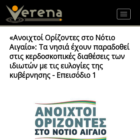
Skip
to
Toggle
main
navigat
content
«Ανοιχτοί Ορίζοντες στο Νότιο
Αιγαίο»: Τα νησιά έχουν παραδοθεί
στις κερδοσκοπικές διαθέσεις των
ιδιωτών με τις ευλογίες της
κυβέρνησης - Επεισόδιο 1