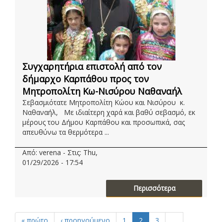
Συγχαρητήρια επιστολή από τον
δήμαρχο Καρπάθου προς τον
Μητροπολίτη Κω-Νισύρου Ναθαναήλ
Σεβασμιότατε Μητροπολίτη Κώου και Νισύρου κ.
Ναθαναήλ, Με ιδιαίτερη χαρά και βαθύ σεβασμό, εκ
μέρους του Δήμου Καρπάθου και προσωπικά, σας
απευθύνω τα θερμότερα ...
Από: verena - Στις: Thu,
01/29/2026 - 17:54
Περισσότερα
« πρώτο
‹ προηγούμενο
1
2
3
…